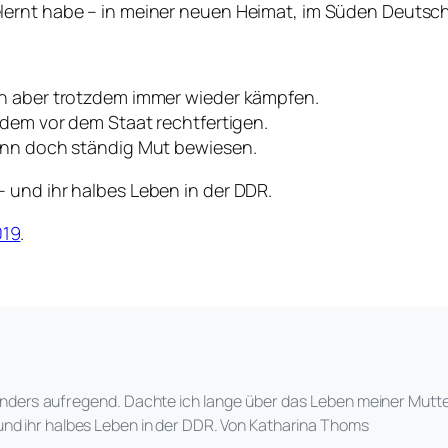
lernt habe – in meiner neuen Heimat, im Süden Deutsc
nn aber trotzdem immer wieder kämpfen.
zdem vor dem Staat rechtfertigen.
dann doch ständig Mut bewiesen.
 und ihr halbes Leben in der DDR.
019
.
nders aufregend. Dachte ich lange über das Leben meiner Mutter
und ihr halbes Leben in der DDR. Von Katharina Thoms